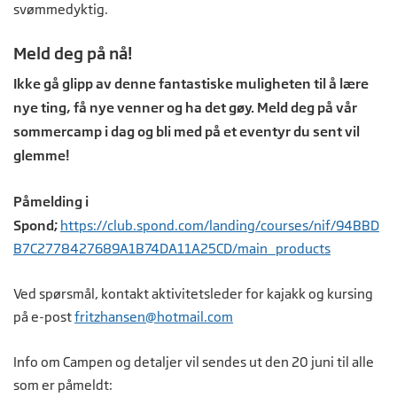
svømmedyktig.
Meld deg på nå!
Ikke gå glipp av denne fantastiske muligheten til å lære
nye ting, få nye venner og ha det gøy. Meld deg på vår
sommercamp i dag og bli med på et eventyr du sent vil
glemme!
Påmelding i
Spond;
https://club.spond.com/landing/courses/nif/94BBD
B7C2778427689A1B74DA11A25CD/main_products
Ved spørsmål, kontakt aktivitetsleder for kajakk og kursing
på e-post
fritzhansen@hotmail.com
Info om Campen og detaljer vil sendes ut den 20 juni til alle
som er påmeldt: