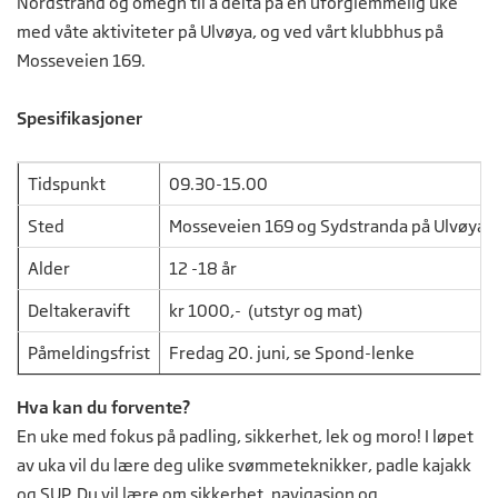
Nordstrand og omegn til å delta på en uforglemmelig uke
med våte aktiviteter på Ulvøya, og ved vårt klubbhus på
Mosseveien 169.
Spesifikasjoner
Tidspunkt
09.30-15.00
Sted
Mosseveien 169 og Sydstranda på Ulvøya
Alder
12 -18 år
Deltakeravift
kr 1000,- (utstyr og mat)
Påmeldingsfrist
Fredag 20. juni, se Spond-lenke
Hva kan du forvente?
En uke med fokus på padling, sikkerhet, lek og moro! I løpet
av uka vil du lære deg ulike svømmeteknikker, padle kajakk
og SUP. Du vil lære om sikkerhet, navigasjon og