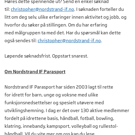
Høres dette spennende ut? Send en enkel søknad
til:
christopher@nordstrand-if.no
. I søknaden forteller du
litt om deg selv, ulike erfaringer innen aktivitet og jobb, og
hvorfor du søker på stillingen. Om du har erfaring
med målgruppen ta med det. Har du spørsmål kan dette
også sendes til:
christopher@nordstrand-if.no
.
Løpende søknadsfrist. Oppstart snarest.
Om Nordstrand IF Parasport
Nordstrand IF Parasport har siden 2003 lagt til rette
for idrett for barn, unge og voksne med ulike
funksjonsnedsettelser og spesielt utøvere med
utviklingshemning. I dag er det over 130 aktive medlemmer
fordelt på idrettene basis, håndball, fotball, bowling,
klatring, innebandy, kampsport, volleyball og rullestol-
håndball. VIl du vite mer om oss kan du lese