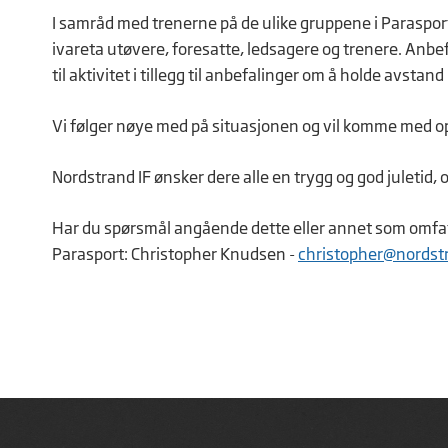
I samråd med trenerne på de ulike gruppene i Parasport 
ivareta utøvere, foresatte, ledsagere og trenere. Anbefa
til aktivitet i tillegg til anbefalinger om å holde avstan
Vi følger nøye med på situasjonen og vil komme med op
Nordstrand IF ønsker dere alle en trygg og god juletid, o
Har du spørsmål angående dette eller annet som omfatt
Parasport: Christopher Knudsen -
christopher@nordstr