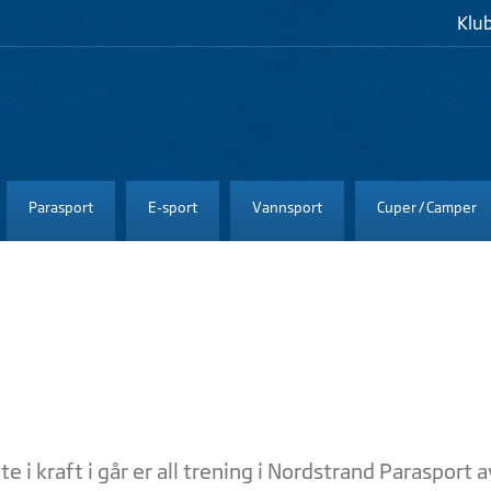
Klu
Parasport
E-sport
Vannsport
Cuper / Camper
i kraft i går er all trening i Nordstrand Parasport a