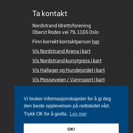
Ta kontakt
Nordstrand Idrettsforening
Oberst Rodes vei 79, 1165 Oslo
Finn korrekt kontaktperson
her
Vis Nordstrand Arena i kart
Vis Nordstrand kunstgress i kart
Vis Hallager og Hundejordet i kart
Vis Mosseveien / Vannsport i kart
Ved feil i nettsiden
Vi bruker informasjonskapsler for å gi deg
den beste opplevelsen på nettstedet vårt.
Trykk OK for å godta.
Les mer
Utviklet av Netlab
,
publiseres med eRedaktør
OK!