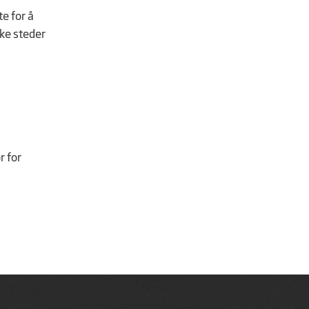
e for å
ike steder
r for