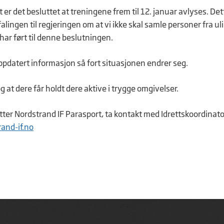
er det besluttet at treningene frem til 12. januar avlyses. Dett
lingen til regjeringen om at vi ikke skal samle personer fra ul
d har ført til denne beslutningen.
pdatert informasjon så fort situasjonen endrer seg.
g at dere får holdt dere aktive i trygge omgivelser.
er Nordstrand IF Parasport, ta kontakt med Idrettskoordinato
and-if.no