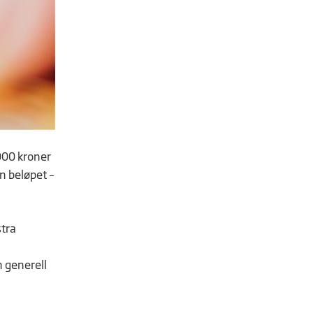
000 kroner
n beløpet –
stra
n generell