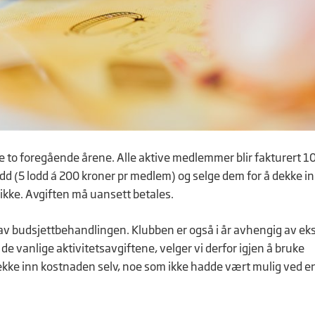
e to foregående årene. Alle aktive medlemmer blir fakturert 1
d (5 lodd á 200 kroner pr medlem) og selge dem for å dekke in
 ikke. Avgiften må uansett betales.
 av budsjettbehandlingen. Klubben er også i år avhengig av ek
e de vanlige aktivitetsavgiftene, velger vi derfor igjen å bruke
dekke inn kostnaden selv, noe som ikke hadde vært mulig ved e