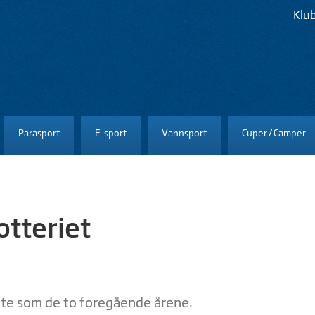
Klu
Parasport
E-sport
Vannsport
Cuper / Camper
otteriet
åte som de to foregående årene.