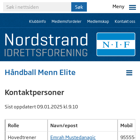
Meny
Klubbinfo
Medlemsfordeler
Medlemskap
Kontakt oss
Håndball Menn Elite
Kontaktpersoner
Sist oppdatert 09.01.2025 kl.9.10
Rolle
Navn/epost
Mobil
Hovedtrener
Emrah Mustedanagic
955554