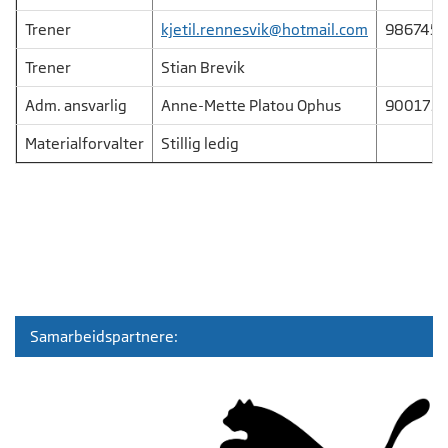
Trener
kjetil.rennesvik@hotmail.com
9867453
Trener
Stian Brevik
Adm. ansvarlig
Anne-Mette Platou Ophus
900175
Materialforvalter
Stillig ledig
Samarbeidspartnere: