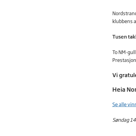
Nordstrand
klubbens a
Tusen tak
To NM-gull
Prestasjone
Vi gratul
Heia No
Se alle vi
Søndag 14.