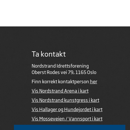
Ta kontakt
Nordstrand Idrettsforening
Oberst Rodes vei 79, 1165 Oslo
Finn korrekt kontaktperson
her
Vis Nordstrand Arena i kart
Vis Nordstrand kunstgress i kart
Vis Hallager og Hundejordet i kart
Vis Mosseveien / Vannsport i kart
Ved feil i nettsiden