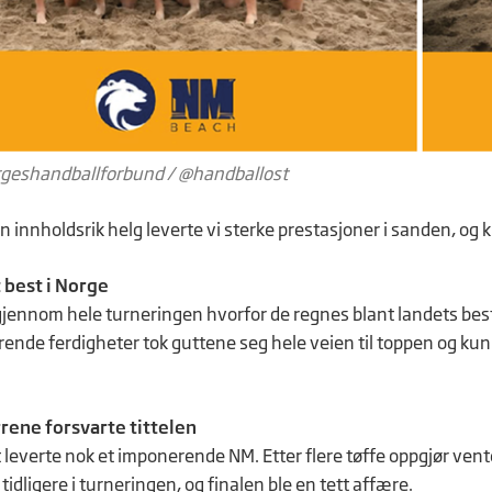
rgeshandballforbund / @handballost
innholdsrik helg leverte vi sterke prestasjoner i sanden, og ku
 best i Norge
gjennom hele turneringen hvorfor de regnes blant landets bes
ende ferdigheter tok guttene seg hele veien til toppen og kunn
rene forsvarte tittelen
 leverte nok et imponerende NM. Etter flere tøffe oppgjør vent
idligere i turneringen, og finalen ble en tett affære.