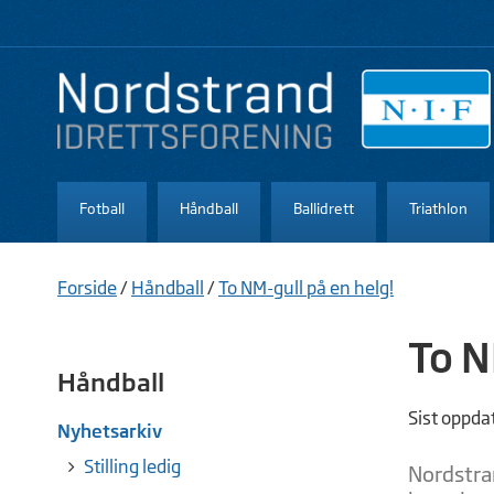
Fotball
Håndball
Ballidrett
Triathlon
Forside
/
Håndball
/
To NM-gull på en helg!
To N
Håndball
Sist oppda
Nyhetsarkiv
Stilling ledig
Nordstra