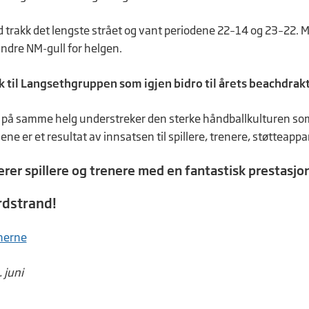
 trakk det lengste strået og vant periodene 22–14 og 23–22. Me
ndre NM-gull for helgen.
k til Langsethgruppen som igjen bidro til årets beachdrakt
 på samme helg understreker den sterke håndballkulturen som 
ne er et resultat av innsatsen til spillere, trenere, støtteappara
erer spillere og trenere med en fantastisk prestasjo
rdstrand!
nnerne
 juni