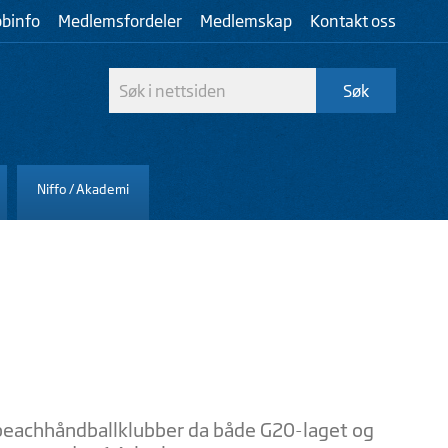
bbinfo
Medlemsfordeler
Medlemskap
Kontakt oss
Niffo / Akademi
 beachhåndballklubber da både G20-laget og