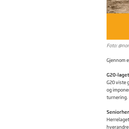
Foto: @no
Gjennom en 
G20-laget
G20 viste 
og imponer
turnering.
Seniorher
Herrelaget
hverandre t