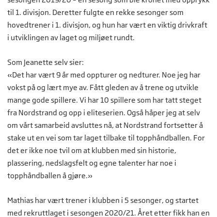
til 1. divisjon. Deretter fulgte en rekke sesonger som
hovedtrener i 1. divisjon, og hun har vært en viktig drivkraft
i utviklingen av laget og miljøet rundt.
Som Jeanette selv sier:
«Det har vært 9 år med oppturer og nedturer. Noe jeg har
vokst på og lært mye av. Fått gleden av å trene og utvikle
mange gode spillere. Vi har 10 spillere som har tatt steget
fra Nordstrand og opp i eliteserien. Også håper jeg at selv
om vårt samarbeid avsluttes nå, at Nordstrand fortsetter å
stake ut en vei som tar laget tilbake til topphåndballen. For
det er ikke noe tvil om at klubben med sin historie,
plassering, nedslagsfelt og egne talenter har noe i
topphåndballen å gjøre.»
Mathias har vært trener i klubben i 5 sesonger, og startet
med rekruttlaget i sesongen 2020/21. Året etter fikk han en