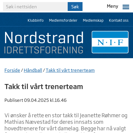
Meny
Klubbinfo
Medlemsfordeler
Medlemskap
Kontakt oss
Forside
/
Håndball
/
Takk til vårt trenerteam
Takk til vårt trenerteam
Publisert 09.04.2025 kl.16.46
Vi ønsker å rette en stor takk til Jeanette Røhmer og
Mathias Nævestad for deres innsats som
hovedtrenere for vårt damelag. Begge har nå valgt