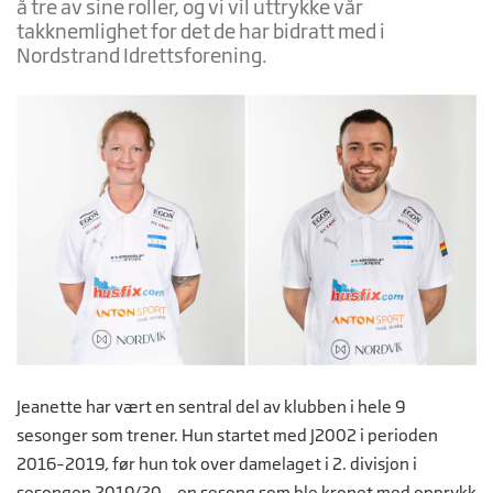
å tre av sine roller, og vi vil uttrykke vår
takknemlighet for det de har bidratt med i
Nordstrand Idrettsforening.
Jeanette har vært en sentral del av klubben i hele 9
sesonger som trener. Hun startet med J2002 i perioden
2016–2019, før hun tok over damelaget i 2. divisjon i
sesongen 2019/20 – en sesong som ble kronet med opprykk