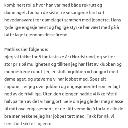
kombinert rolle hvor han var med både rekrutt og
damelaget, før han de siste tre sesongene har hatt
hovedansvaret for damelaget sammen med Jeanette. Hans
tydelige engasjement og faglige styrke har vært med på å
løfte laget gjennom disse årene.
Mathias sier følgende:
«Jeg vil takke for 5 fantastiske år i Nordstrand, og setter
stor pris på muligheten og tilliten jeg har fått av klubben og
menneskene rundt. Jeg er stolt av jobben vi har gjort med
damelaget, og utøverne vi har jobbet med. Spesielt
imponert er jeg over jobben og engasjementet som er lagt
ned av de frivillige. Uten den gjengen hadde vi ikke fått til
halvparten av det vi har gjort. Selv om jeg gleder meg masse
til mitt nye engasjement, er det litt vemodig å forlate alle de
bra menneskene jeg har jobbet tett med. Takk for nå, vi
sees helt sikkert igjen.»