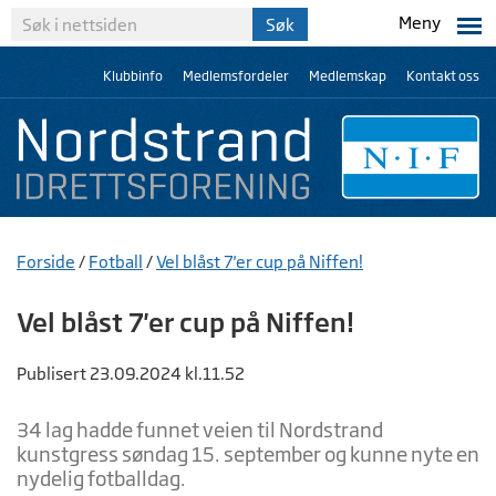
Meny
Klubbinfo
Medlemsfordeler
Medlemskap
Kontakt oss
Forside
/
Fotball
/
Vel blåst 7'er cup på Niffen!
Vel blåst 7'er cup på Niffen!
Publisert 23.09.2024 kl.11.52
34 lag hadde funnet veien til Nordstrand
kunstgress søndag 15. september og kunne nyte en
nydelig fotballdag.