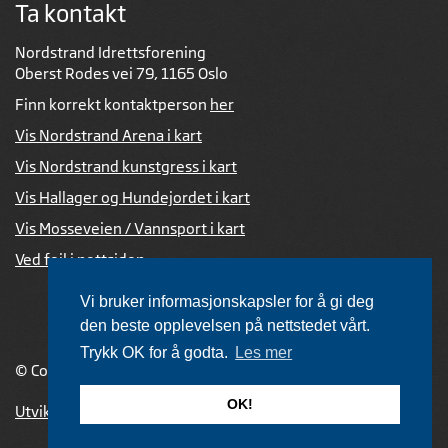
Ta kontakt
Nordstrand Idrettsforening
Oberst Rodes vei 79, 1165 Oslo
Finn korrekt kontaktperson
her
Vis Nordstrand Arena i kart
Vis Nordstrand kunstgress i kart
Vis Hallager og Hundejordet i kart
Vis Mosseveien / Vannsport i kart
Ved feil i nettsiden
Vi bruker informasjonskapsler for å gi deg
den beste opplevelsen på nettstedet vårt.
Trykk OK for å godta.
Les mer
© Copyright 2026 |
Personvernerklæring
OK!
Utviklet av Netlab
,
publiseres med eRedaktør