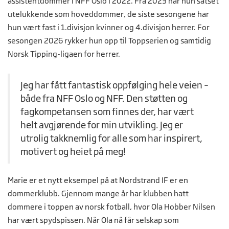
assistentdommer i NFF Oslo i 2022. Fra 2023 har hun satset
utelukkende som hoveddommer, de siste sesongene har
hun vært fast i 1.divisjon kvinner og 4.divisjon herrer. For
sesongen 2026 rykker hun opp til Toppserien og samtidig
Norsk Tipping-ligaen for herrer.
Jeg har fått fantastisk oppfølging hele veien –
både fra NFF Oslo og NFF. Den støtten og
fagkompetansen som finnes der, har vært
helt avgjørende for min utvikling. Jeg er
utrolig takknemlig for alle som har inspirert,
motivert og heiet på meg!
Marie er et nytt eksempel på at Nordstrand IF er en
dommerklubb. Gjennom mange år har klubben hatt
dommere i toppen av norsk fotball, hvor Ola Hobber Nilsen
har vært spydspissen. Når Ola nå får selskap som