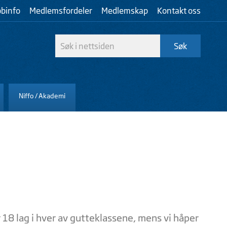
bbinfo
Medlemsfordeler
Medlemskap
Kontakt oss
Niffo / Akademi
r 18 lag i hver av gutteklassene, mens vi håper