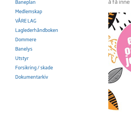
å få inne
Baneplan
Medlemskap
VÅRE LAG
Laglederhåndboken
Dommere
Banelys
Utstyr
Forsikring / skade
Dokumentarkiv