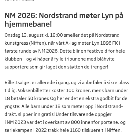
NM 2026: Nordstrand møter Lyn på
hjemmebane!
Onsdag 13. august kl. 18:00 smeller det på Nordstrand
kunstgress (Niffen), når vårt A-lag møter Lyn 1896 FK i
første runde av NM 2026. Dette blir en festkveld for hele
klubben – og vi håper å fylle tribunene med blåhvite
supportere som gir laget den støtten de trenger!
Billettsalget er allerede i gang, og vi anbefaler å sikre plass
tidlig. Voksenbilletter koster 100 kroner, mens barn under
18 betaler 50 kroner. Og her er det en ekstra godbit for de
yngste: Alle barn under 18 som møter opp i Nordstrand-
drakt, slipper inn gratis! Under tilsvarende oppgjør
i NM 2023 var det i overkant av 800 innenfor portene, og
seriekampen i 2022 trakk hele 1160 tilskuere til Niffen.