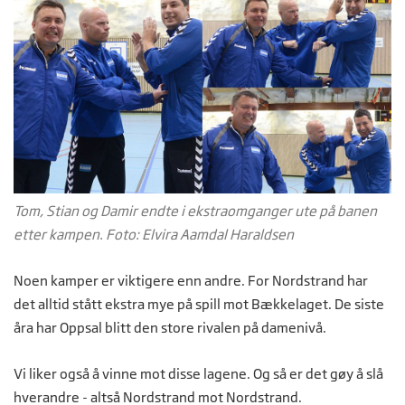
Tom, Stian og Damir endte i ekstraomganger ute på banen
etter kampen. Foto: Elvira Aamdal Haraldsen
Noen kamper er viktigere enn andre. For Nordstrand har
det alltid stått ekstra mye på spill mot Bækkelaget. De siste
åra har Oppsal blitt den store rivalen på damenivå.
Vi liker også å vinne mot disse lagene. Og så er det gøy å slå
hverandre - altså Nordstrand mot Nordstrand.