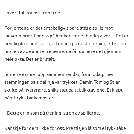
I hvert fall for oss trenerne.
For jentene er det antakeligvis bare stas å spille mot
lagvenninner. For oss på benken er det blodig alvor ... Det er
nemlig ikke noe særlig å komme på neste trening etter tap
mot en av de andre trenerne, da får du høre det gjennom
hele økta. Det er brutalt.
Jentene varmet opp sammen søndag formiddag, men
stemningen på sidelinja var trykket. Damir, Tom og Stian
skulte på hverandre, sniktittet på taktikktavlene. Et kjapt
håndtrykk før kampstart.
- Dette er jo som på trening, sa en av spillerne.
Kanskje for dem, ikke for oss. Prestisjen lå som ei tykk tåke