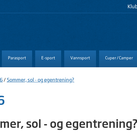
Klu
Parasport
E-sport
Vannsport
Cuper / Camper
06
/
Sommer, sol - og egentrening?
6
er, sol - og egentrening