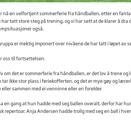
r nå en velfortjent sommerferie fra håndballen, etter en fanta
har tatt store steg på trening, og vi har sett at de klarer å dra
kampsituasjoner også.
rgruppa er mektig imponert over nivåene de har tatt i løpet av 
r oss til fortsettelsen.
lv om det er sommerferie fra håndballen, er det lov å trene og
 tar ikke stor plass i feriekofferten, og det er mye gøy og lærer
e eller sammen med ei venninne eller en forelder.
sa en gang at hun hadde med seg ballen overalt, derfor har hun
isk repertoar. Anja Andersen hadde trolig med seg en ball i hve