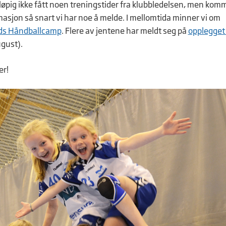
eløpig ikke fått noen treningstider fra klubbledelsen, men komm
asjon så snart vi har noe å melde. I mellomtida minner vi om
ds Håndballcamp
. Flere av jentene har meldt seg på
opplegget 
ugust).
r!