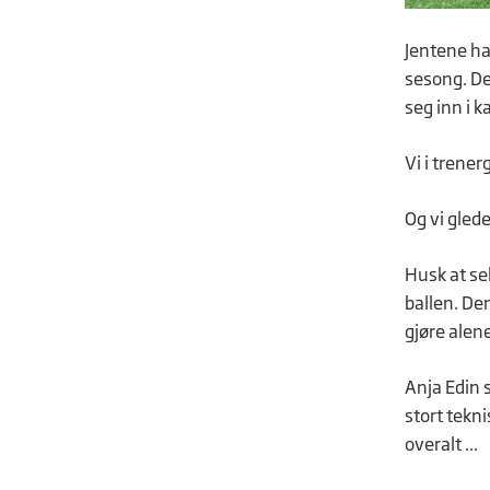
Jentene ha
sesong. De 
seg inn i 
Vi i trene
Og vi glede
Husk at se
ballen. Den
gjøre alen
Anja Edin 
stort tekn
overalt ...