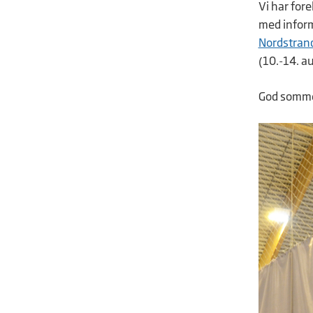
Vi har for
med inform
Nordstran
(10.-14. a
God somme