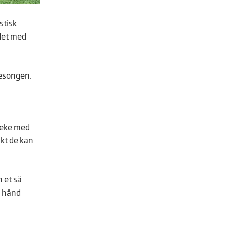
stisk
 det med
sesongen.
 leke med
ikt de kan
 et så
r hånd