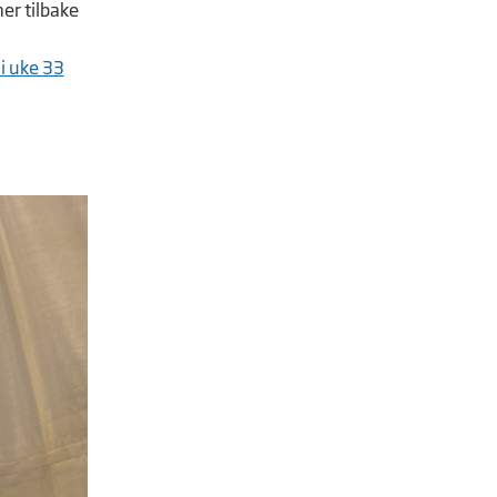
er tilbake
i uke 33