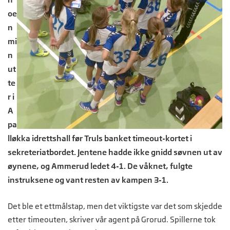
oe
n
mi
n
ut
te
r i
A
pa
lløkka idrettshall før Truls banket timeout-kortet i
sekreteriatbordet. Jentene hadde ikke gnidd søvnen ut av
øynene, og Ammerud ledet 4-1. De våknet, fulgte
instruksene og vant resten av kampen 3-1.
Det ble et ettmålstap, men det viktigste var det som skjedde
etter timeouten, skriver vår agent på Grorud. Spillerne tok