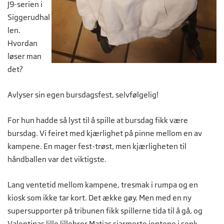
J9-serien i
Siggerudhal
len.
Hvordan
løser man
det?
Avlyser sin egen bursdagsfest, selvfølgelig!
For hun hadde så lyst til å spille at bursdag fikk være
bursdag. Vi feiret med kjærlighet på pinne mellom en av
kampene. En mager fest-trøst, men kjærligheten til
håndballen var det viktigste.
Lang ventetid mellom kampene, tresmak i rumpa og en
kiosk som ikke tar kort. Det ække gøy. Men med en ny
supersupporter på tribunen fikk spillerne tida til å gå, og
Valentinas lille lillebror Matias sjarmerte jentene i senk.