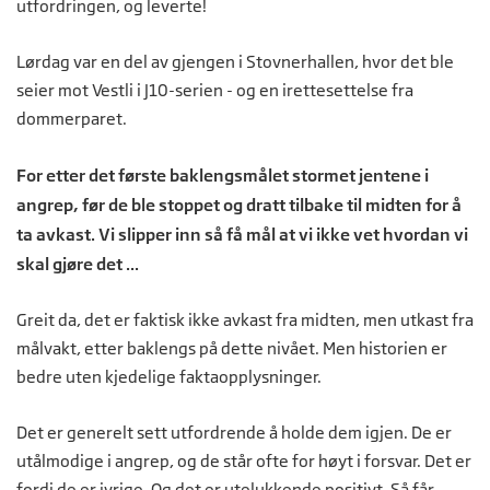
utfordringen, og leverte!
Lørdag var en del av gjengen i Stovnerhallen, hvor det ble
seier mot Vestli i J10-serien - og en irettesettelse fra
dommerparet.
For etter det første baklengsmålet stormet jentene i
angrep, før de ble stoppet og dratt tilbake til midten for å
ta avkast. Vi slipper inn så få mål at vi ikke vet hvordan vi
skal gjøre det ...
Greit da, det er faktisk ikke avkast fra midten, men utkast fra
målvakt, etter baklengs på dette nivået. Men historien er
bedre uten kjedelige faktaopplysninger.
Det er generelt sett utfordrende å holde dem igjen. De er
utålmodige i angrep, og de står ofte for høyt i forsvar. Det er
fordi de er ivrige. Og det er utelukkende positivt. Så får