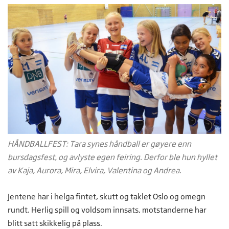
HÅNDBALLFEST: Tara synes håndball er gøyere enn
bursdagsfest, og avlyste egen feiring. Derfor ble hun hyllet
av Kaja, Aurora, Mira, Elvira, Valentina og Andrea.
Jentene har i helga fintet, skutt og taklet Oslo og omegn
rundt. Herlig spill og voldsom innsats, motstanderne har
blitt satt skikkelig på plass.