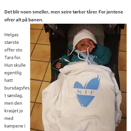
Det blir noen smeller, men seire tørker tårer. For jentene
ofrer alt på banen.
Helgas
største
offer sto
Tara for.
Hun skulle
egentlig
hatt
bursdagsfes
t søndag,
men den
krasjet jo
med
kampene i