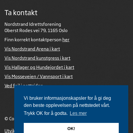
Ta kontakt
Nordstrand Idrettsforening
Oberst Rodes vei 79, 1165 Oslo
Finn korrekt kontaktperson
her
Vis Nordstrand Arena i kart
Vis Nordstrand kunstgress i kart
Vis Hallager og Hundejordet i kart
Vis Mosseveien / Vannsport i kart
Ved feil i nettsiden
Vi bruker informasjonskapsler for å gi deg
den beste opplevelsen på nettstedet vårt.
Trykk OK for å godta.
Les mer
© Copyright 2026 |
Personvernerklæring
OK!
Utviklet av Netlab
,
publiseres med eRedaktør