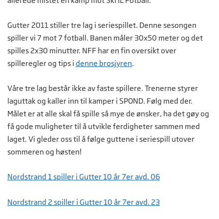
allerede mistet en kamp mot Ski IL Fotball.
Gutter 2011 stiller tre lag i seriespillet. Denne sesongen
spiller vi 7 mot 7 fotball. Banen måler 30x50 meter og det
spilles 2x30 minutter. NFF har en fin oversikt over
spilleregler og tips i
denne brosjyren
.
Våre tre lag består ikke av faste spillere. Trenerne styrer
laguttak og kaller inn til kamper i SPOND. Følg med der.
Målet er at alle skal få spille så mye de ønsker, ha det gøy og
få gode muligheter til å utvikle ferdigheter sammen med
laget. Vi gleder oss til å følge guttene i seriespill utover
sommeren og høsten!
Nordstrand 1 spiller i Gutter 10 år 7er avd. 06
Nordstrand 2 spiller i Gutter 10 år 7er avd. 23