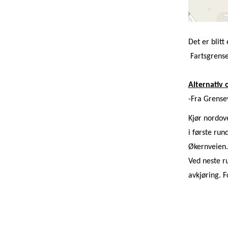
Det er blitt
Fartsgrense
Alternativ 
-Fra Grense
Kjør nordov
i første run
Økernveien.
Ved neste ru
avkjøring. F