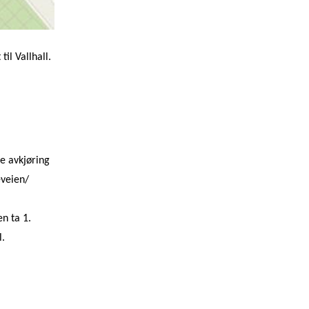
il Vallhall.
e avkjøring
eveien/
en ta 1.
l.