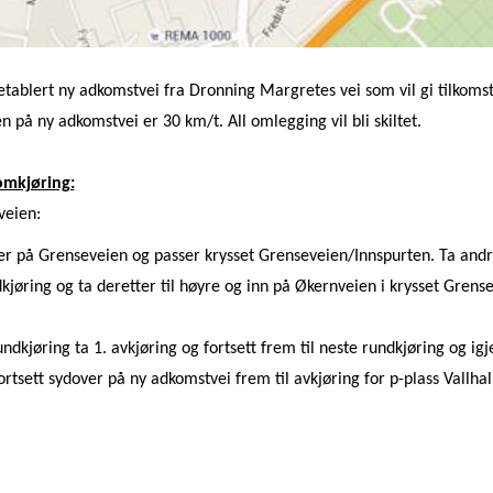
 etablert ny adkomstvei fra Dronning Margretes vei som vil gi tilkomst t
n på ny adkomstvei er 30 km/t. All omlegging vil bli skiltet.
omkjøring:
veien:
er på Grenseveien og passer krysset Grenseveien/Innspurten. Ta andr
dkjøring og ta deretter til høyre og inn på Økernveien i krysset Grens
ndkjøring ta 1. avkjøring og fortsett frem til neste rundkjøring og igj
ortsett sydover på ny adkomstvei frem til avkjøring for p-plass Vallhal