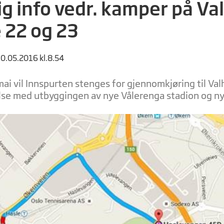
ig info vedr. kamper på Val
e 22 og 23
30.05.2016 kl.8.54
ai vil Innspurten stenges for gjennomkjøring til Valh
lse med utbyggingen av nye Vålerenga stadion og ny