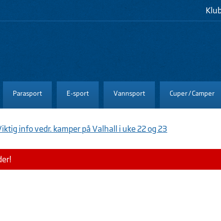
Klu
Parasport
E-sport
Vannsport
Cuper / Camper
iktig info vedr. kamper på Valhall i uke 22 og 23
der!