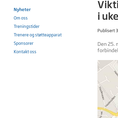
Vikt
Nyheter
i uk
Om oss
Treningstider
Publisert 
Trenere og støtteapparat
Sponsorer
Den 25. m
forbinde
Kontakt oss