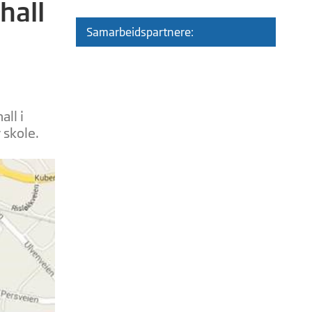
hall
Samarbeidspartnere:
all i
 skole.