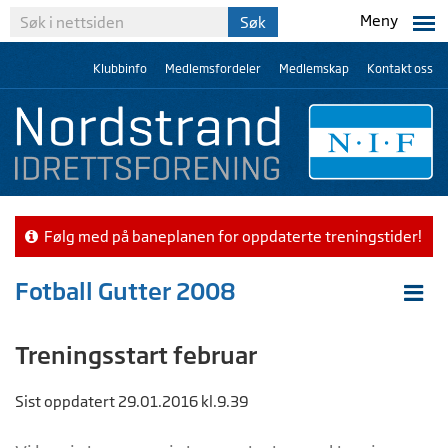
Meny
Klubbinfo
Medlemsfordeler
Medlemskap
Kontakt oss
Følg med på baneplanen for oppdaterte treningstider!
Fotball Gutter 2008
Treningsstart februar
Sist oppdatert 29.01.2016 kl.9.39