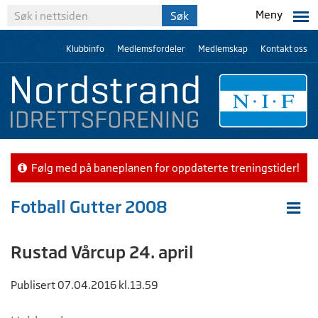
Meny
Klubbinfo
Medlemsfordeler
Medlemskap
Kontakt oss
Følg med på baneplanen for oppdaterte treningstider!
Fotball Gutter 2008
Rustad Vårcup 24. april
Publisert 07.04.2016 kl.13.59