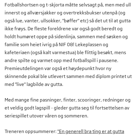
Fotballshortsen og t-skjorta måtte selvsagt på, men med ull
innerst og allværsjakker og overtrekksbukser utenpå (og
også lue, vanter, ullsokker, "bøffer" etc) så det ut til at gutta
ikke frøys. De fleste foreldrene var også godt beredt og
holdt humøret oppe på sidenlinja, sammen med søsken og
familie som heiet ivrig på NIF 08! Lekeplassen og
kafeteriaen (også kalt varmestua) ble flittig besøkt, mens
andre spilte og varmet opp med fotballspill i pausene.
Premieutdelingen var også et høydepunkt hvor ny
skinnende pokal ble utlevert sammen med diplom printet ut
med "live" lagbilde av gutta.
Med mange fine pasninger, finter, scooringer, redninger og
et veldig godt lagspill - gleder gutta seg til fortsettelsen av
seriespillet utover våren og sommeren.
Treneren oppsummerer:
"En generell bra ting er at gutta