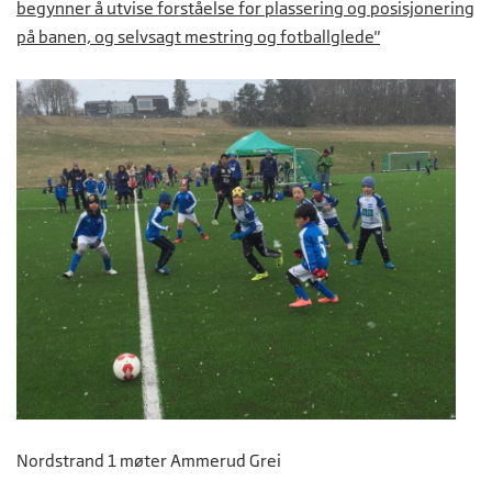
begynner å utvise forståelse for plassering og posisjonering
på banen, og selvsagt mestring og fotballglede"
Nordstrand 1 møter Ammerud Grei