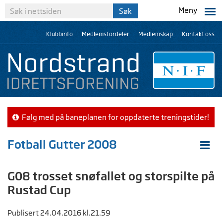
Meny
Klubbinfo
Medlemsfordeler
Medlemskap
Kontakt oss
Følg med på baneplanen for oppdaterte treningstider!
Fotball Gutter 2008
G08 trosset snøfallet og storspilte på
Rustad Cup
Publisert 24.04.2016 kl.21.59