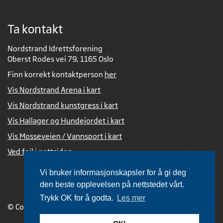
Ta kontakt
Nordstrand Idrettsforening
Oberst Rodes vei 79, 1165 Oslo
Finn korrekt kontaktperson
her
Vis Nordstrand Arena i kart
Vis Nordstrand kunstgress i kart
Vis Hallager og Hundejordet i kart
Vis Mosseveien / Vannsport i kart
Ved feil i nettsiden
Vi bruker informasjonskapsler for å gi deg
den beste opplevelsen på nettstedet vårt.
Trykk OK for å godta.
Les mer
© Copyright 2026 |
Personvernerklæring