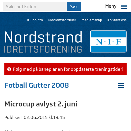
Meny
Klubbinfo
Medlemsfordeler
Medlemskap
Kontakt oss
Følg med på baneplanen for oppdaterte treningstider!
Fotball Gutter 2008
Microcup avlyst 2. juni
Publisert 02.06.2015 kl.13.45