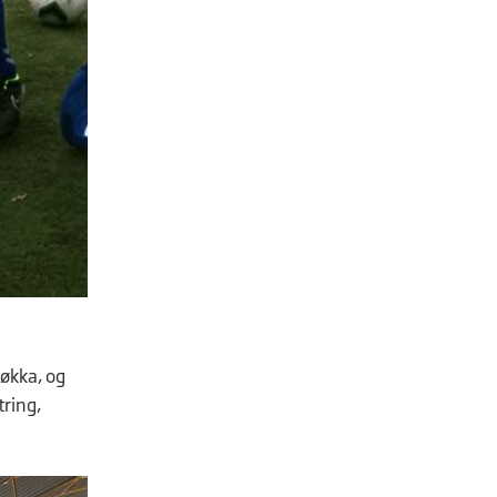
løkka, og
ring,