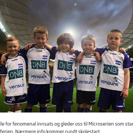
lle for fenomenal innsats og gleder oss til Microserien som sta
r ferien. Nærmere info kommer rundt skolestart.