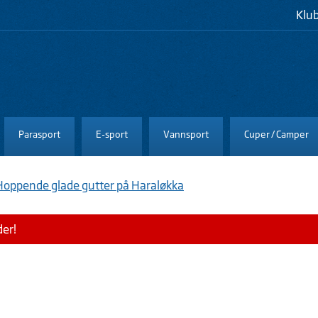
Klu
Parasport
E-sport
Vannsport
Cuper / Camper
Hoppende glade gutter på Haraløkka
der!