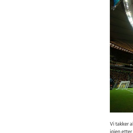
Vi takker a
igjen ette