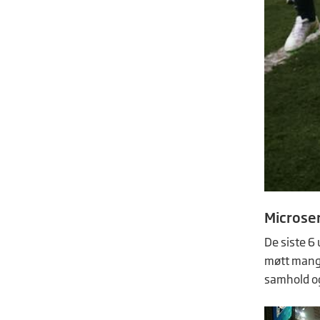
Microser
De siste 6
møtt mange
samhold og