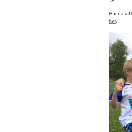
Har du tat
her
.