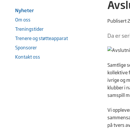
Avsl
Nyheter
Om oss
Publisert 
Treningstider
Da er ser
Trenere og støtteapparat
Sponsorer
Kontakt oss
Samtlige s
kollektive 
ivrige og m
klubber i 
samspill m
Vi oppleve
sammensatt
på tvers av