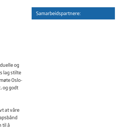
Samarbeidspartnere:
iduelle og
 lag stilte
å møte Oslo-
, og godt
vt at våre
kapsbånd
til å