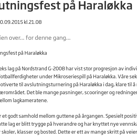
utningsfest på Haraløkka
20.09.2015 kl.21.08
ien over... for denne gang...
eks lag på Nordstrand G-2008 har vist stor progresjon av indiv
fotballferdigheter under Mikroseriespill på Haraløkka. Våre seks
otiverte til avslutningsturnering på Haraløkka i dag, klare til 
nærområdet. Det ble mange pasninger, scooringer og redninger
ellom lagkameratene.
r et godt samhold mellom guttene på årgangen. Spesielt positi
e lag er blitt trygge på hverandre og har knyttet nye venns
 skoler, klasser og bosted. Dette er ett av mange skritt på veien 