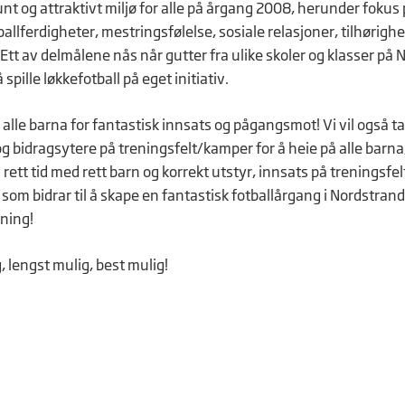
nt og attraktivt miljø for alle på årgang 2008, herunder fokus 
ballferdigheter, mestringsfølelse, sosiale relasjoner, tilhørighe
 Ett av delmålene nås når gutter fra ulike skoler og klasser på
 spille løkkefotball på eget initiativ.
e alle barna for fantastisk innsats og pågangsmot! Vi vil også ta
g bidragsytere på treningsfelt/kamper for å heie på alle barna, 
il rett tid med rett barn og korrekt utstyr, innsats på treningsfel
v som bidrar til å skape en fantastisk fotballårgang i Nordstrand
ening!
, lengst mulig, best mulig!