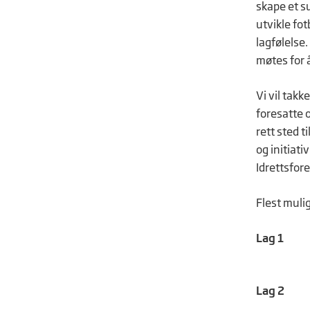
skape et su
utvikle fot
lagfølelse.
møtes for å
Vi vil takk
foresatte o
rett sted t
og initiati
Idrettsfor
Flest mulig
Lag 1
Lag 2