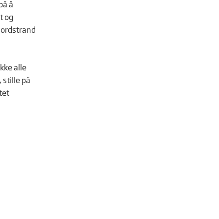
på å
t og
 Nordstrand
kke alle
stille på
tet