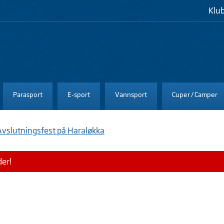
Klu
Parasport
E-sport
Vannsport
Cuper / Camper
Avslutningsfest på Haraløkka
der!