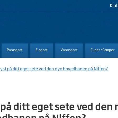
Klu
Parasport
E-sport
Vannsport
Cuper / Camper
yst på ditt eget sete ved den nye hovedbanen på Niffen?
 på ditt eget sete ved den
dbanen på Niffen?