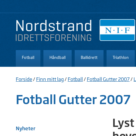
Fotball
Håndball
Ballidrett
Triathlon
Forside
/
Finn mitt lag
/
Fotball
/
Fotball Gutter 2007
/
L
Fotball Gutter 2007
Lyst
Nyheter
hove