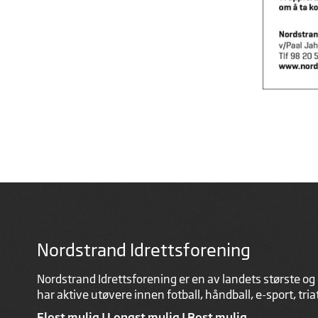
Nordstrand Idrettsforening
Nordstrand Idrettsforening er en av landets største og 
har aktive utøvere innen fotball, håndball, e-sport, tri
Flest mulig | Lengst mulig | Best mulig