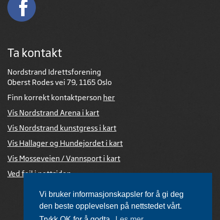
Ta kontakt
Nordstrand Idrettsforening
Oberst Rodes vei 79, 1165 Oslo
Finn korrekt kontaktperson
her
Vis Nordstrand Arena i kart
Vis Nordstrand kunstgress i kart
Vis Hallager og Hundejordet i kart
Vis Mosseveien / Vannsport i kart
Ved feil i nettsiden
Vi bruker informasjonskapsler for å gi deg
den beste opplevelsen på nettstedet vårt.
Trykk OK for å godta.
Les mer