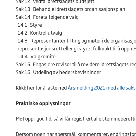
Sak 12 Vedta idrettslagets budsjett
Sak 13 Behandle idrettslagets organisasjonsplan
Sak 14 Foreta følgende valg
14.1 Styre
14.2 Kontrollutvalg
14.3 Representanter til ting og møter i de organisasj
representasjonsrett eller gi styret fullmakt til å opp
14.4 Valgkomité
Sak 15 Engasjere revisor til å revidere idrettslagets r
Sak 16 Utdeling av hedersbevisninger
Klikk her for å laste ned
Årsmelding 2021 med alle sak
Praktiske opplysninger
Møt opp i god tid, så vi får registrert alle stemmeberett
Dersom noen har spørsmål, kommentarer, endringsforsla