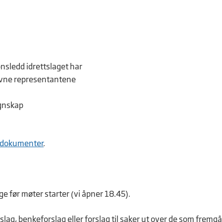
onsledd idrettslaget har
nevne representantene
egnskap
sdokumenter
.
ige før møter starter (vi åpner 18.45).
g, benkeforslag eller forslag til saker ut over de som fremgå