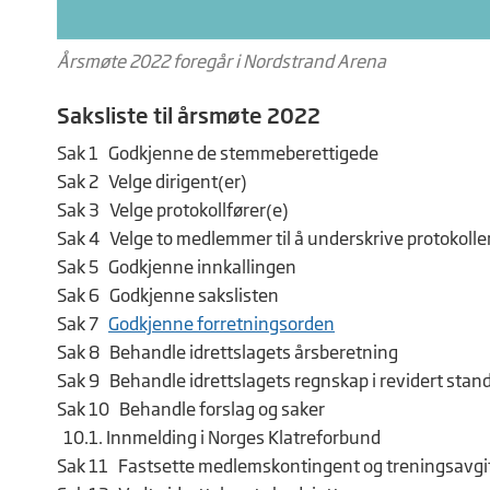
Årsmøte 2022 foregår i Nordstrand Arena
Saksliste til årsmøte 2022
Sak 1 Godkjenne de stemmeberettigede
Sak 2 Velge dirigent(er)
Sak 3 Velge protokollfører(e)
Sak 4 Velge to medlemmer til å underskrive protokolle
Sak 5 Godkjenne innkallingen
Sak 6 Godkjenne sakslisten
Sak 7
Godkjenne forretningsorden
Sak 8 Behandle idrettslagets årsberetning
Sak 9 Behandle idrettslagets regnskap i revidert stan
Sak 10 Behandle forslag og saker
10.1. Innmelding i Norges Klatreforbund
Sak 11 Fastsette medlemskontingent og treningsavgi